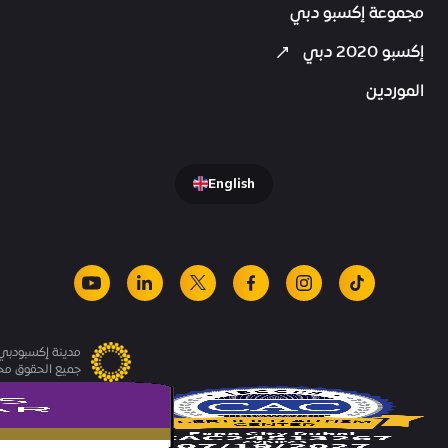
مجموعة إكسبو دبي
إكسبو 2020 دبي
الموردين
English
youtube
linkedin
facebook
x
instagram
tiktok
مدينة إكسبودبي.
جميع الحقوق م