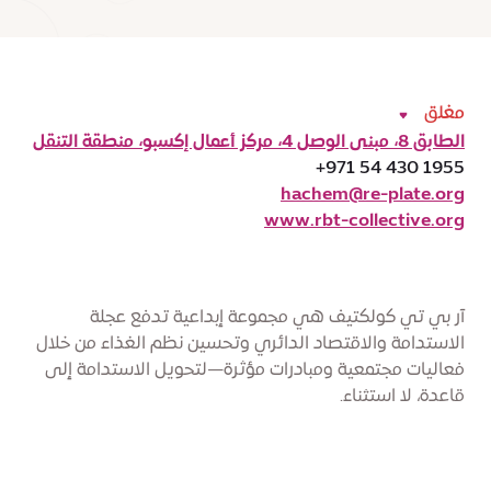
مغلق
الطابق 8، مبنى الوصل 4، مركز أعمال إكسبو، منطقة التنقل
+971 54 430 1955
hachem@re-plate.org
www.rbt-collective.org
آر بي تي كولكتيف هي مجموعة إبداعية تدفع عجلة
الاستدامة والاقتصاد الدائري وتحسين نظم الغذاء من خلال
فعاليات مجتمعية ومبادرات مؤثرة—لتحويل الاستدامة إلى
قاعدة، لا استثناء.