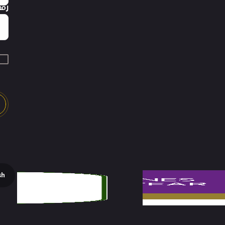
رقم
sh