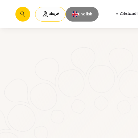
خريطة
المساحات
English
يبحث