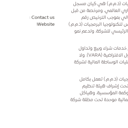
ات (ذ.م.م.) هي كيان مسجل
ري العالمي، ومرخصة من قبل
فتراضية (VARA) كوسيط مالي بموجب الترخيص رقم
Contact us :
رفيوس لتكنولوجيا البرمجيات (ذ.م.م.)
Website:
الرئيسي للشركة، ولدعم نمو
دمات شراء وبيع وتداول
الأصول الافتراضية وفقًا لترخيص هيئة تنظيم الأصول الافتراضية (VARA). ولا
يات الوساطة المالية لشركة
ات (ذ.م.م.) تعمل بكامل
تحت إشراف هيئة تنظيم
يع عمليات الحوكمة المؤسسية، وهياكل
 المالية موحدة تحت مظلة شركة