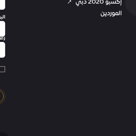
إكسبو 2020 دبي
الموردين
الب
رقم