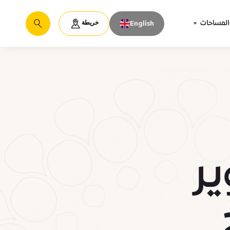
خريطة
المساحات
English
يبحث
ر