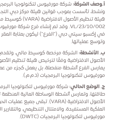
أ.وصف الشركة:
شركة مورفيوس لتكنولوجيا البرمجي
ونشط، تأسست بموجب قوانين هيئة مركز دبي التجا
هيئة تنظيم الأصول الا
VL/23/10/002. وقد تم إنشاء فرع شركة مو
في إكسبو سيتي دبي ("الفرع") ليكون بمثابة المقر 
وتوسع عملياتها.
ب. الأنشطة:
الشركة مرخصة كوسيط مالي، وتقدم خ
يمارس الفرع أنشطة منفصلة، ​​بل يعمل كجزء من عمل
مورفيوس لتكنولوجيا البرمجيات (ذ.م.م.).
ج. الوضع الحالي:
شركة مورفيوس لتكنولوجيا البرمجي
طاقتها، وتمارس أنشطة الوساطة المالية المنظمة 
الأصول الافتراضية (VARA). تبقى جم
الملكية المستفيدة، والامتثال التنظيمي، والتقارير
مورفيوس لتكنولوجيا البرمجيات (DWTC).