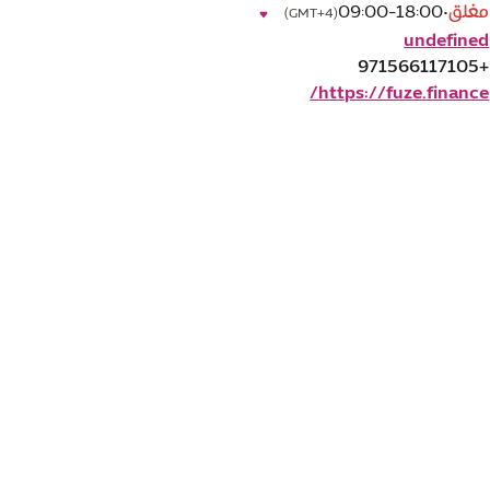
مغلق
•
09:00-18:00
(GMT+4)
undefined
+971566117105
https://fuze.finance/