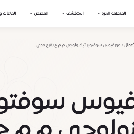
المنطقة الحرة
استكشف
القصص
القاعات و
أعمال
مورفيوس سوفتوير تيكنولوجي م.م.ح (فرع مدي...
فيوس سوفتوي
ولوجي م.م.ح