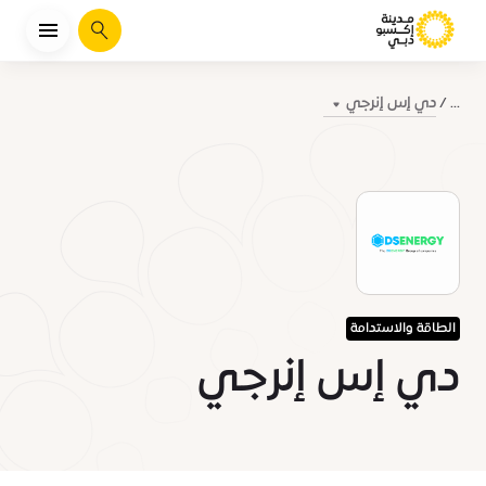
يبحث
دي إس إنرجي
...
الطاقة والاستدامة
دي إس إنرجي