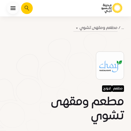
يبحث
مطعم ومقهى تشوي
...
مطعم
لاونج
مطعم ومقهى
تشوي