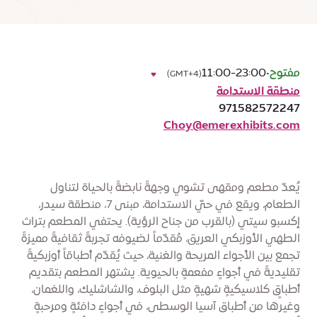
مفتوح
•
11:00-23:00
(GMT+4)
منطقة الاستدامة
971582572247
Choy@emerexhibits.com
يُعدّ مطعم ومقهى تشوي وجهةً نابضةً بالحياة لتناول
الطعام، ويقع في حيّ الاستدامة، مبنى 7، منطقة سيدر،
إكسبو سيتي (بالقرب من جناح الرؤية). يحتفي المطعم بتراث
الطهي الأوزبكي العريق، مُقدّماً لضيوفه تجربةً ثقافيةً مميزةً
تجمع بين الأجواء المريحة والغنية، حيث يُقدّم أطباقاً أوزبكيةً
تقليديةً في أجواءٍ مفعمةٍ بالحيوية. يشتهر المطعم بتقديم
أطباقٍ كلاسيكيةٍ شهيةٍ مثل البلوف، والشاشليك، واللغمان،
وغيرها من أطباق آسيا الوسطى، في أجواءٍ دافئةٍ ومرحبةٍ