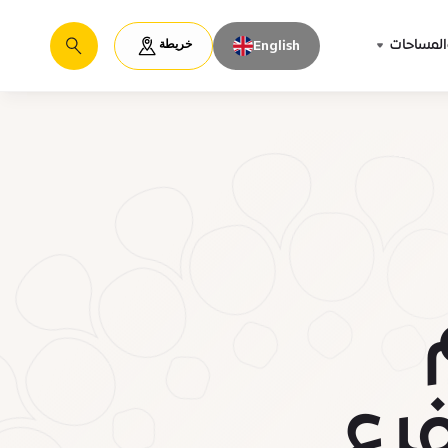
خريطة
المساحات
English
يبحث
فرع