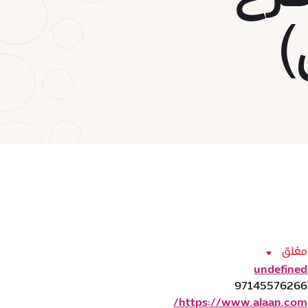
)
مغلق
undefined
97145576266
https://www.alaan.com/