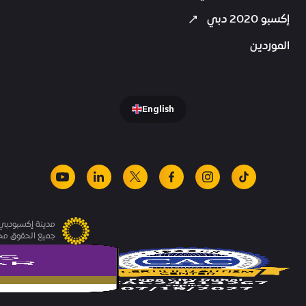
إكسبو 2020 دبي
الموردين
English
youtube
linkedin
facebook
x
instagram
tiktok
مدينة إكسبودبي.
جميع الحقوق م