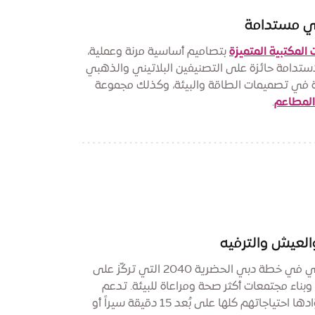
ي مستدامة
المكتبية المتميزة
بتصاميم أساسية مرنة وعملية،
ستدامة حائزة على التصنيفين البلاتيني والذهبي
ادة في تصميمات الطاقة والبيئة، وكذلك مجموعة
المطاعم
.
العيش والترفيه
مدينة إكسبو دبي محور رئيسي في خطة دبي الحضرية 2040 التي تركّز على
بناء مجتمعات أكثر صحة ومراعاة للبيئة. تدعم
المدينة نمو الأعمال وتوفّر لروّادها احتياجاتهم كلها على بُعد 15 دقيقة سيراً أو