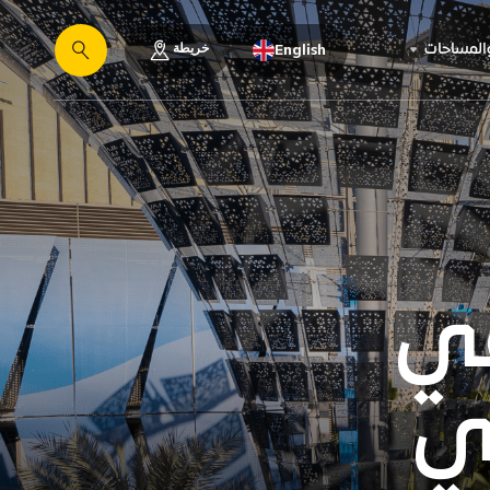
خريطة
والمساحات
English
يبحث
في
ي