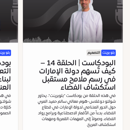
بلو برينت
التصميم
بلو برين
البودكاست | الحلقة 14 –
كيف تُسهم دولة الإمارات
التع
في رسم ملامح مستقبل
لبنا
استكشاف الفضاء
العن
في هذه الحلقة من بودكاست "بلوبرينت"، يحاور
في هذه
شولتو دوغلاس-هوم معالي سالم حميد المري
شولتـو
حول الدور المتنامي لدولة الإمارات في قطاع
كليّة د
الفضاء، بدءاً من الأقمار الاصطناعية وبرامج رواد
الصمود 
الفضاء، وصولاً إلى المهمات القمرية ومهمات
استكشاف المريخ.