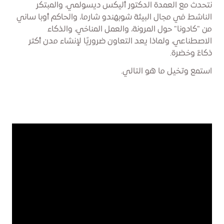
نتحدث مع العمدة الدكتور أليكس ديسولمي، والمبتكر
الناشط في مجال البيئة شوبهندو شارما، والحاكم أوبا ساني
من "كادونا" حول المرونة، والعمل المناخي، والذكاء
الاصطناعي، ولماذا يعد التعاون ضروريًا لإنشاء مدن أكثر
ذكاءً وخضرة.
استمع وتخيل ما هو التالي.