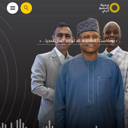
يبحث
بودكاست | الحلقة 8: قد تواجه المدن تحديا...
...