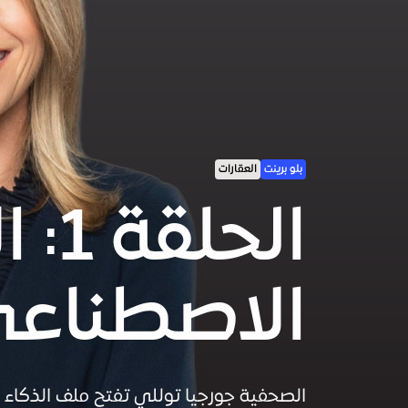
بلو برينت
العقارات
الحل
الاصطناعي
الصحفية جورجيا توللي تفتح ملف الذكاء 