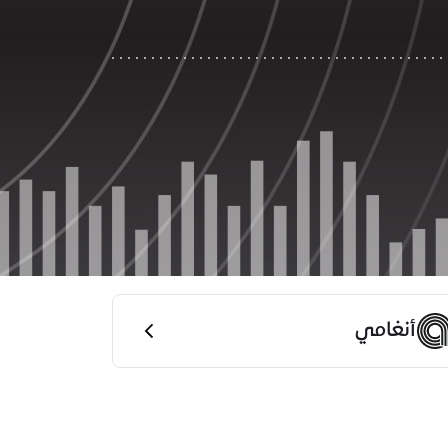
أنغامي