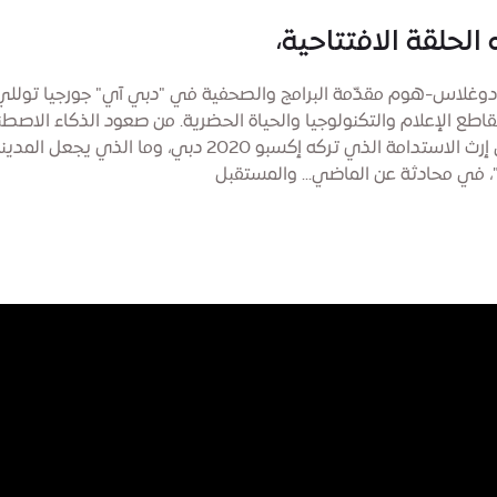
لحلقة الافتتاحية،
دوغلاس-هوم مقدّمة البرامج والصحفية في "دبي آي" جورجيا توللي
طع الإعلام والتكنولوجيا والحياة الحضرية. من صعود الذكاء الاصط
التوليدي إلى إرث الاستدامة الذي تركه إكسبو 2020 دبي، وما الذ
، في محادثة عن الماضي... والمستقبل