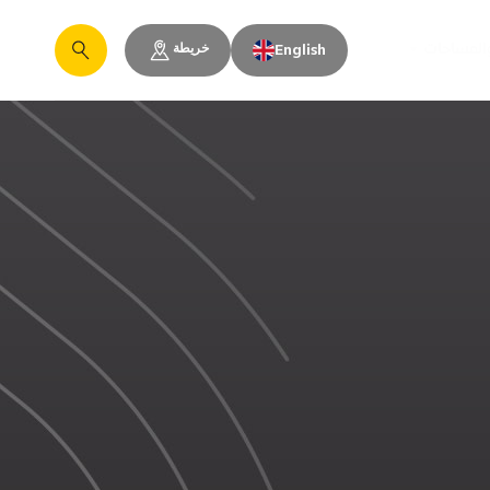
خريطة
والمساحات
English
يبحث