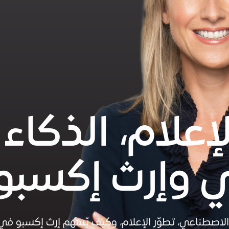
قة 1: الإعلام، الذكاء
 وإرث إكسبو
الاصطناعي، تطوّر الإعلام، وكيف يُسهم إرث إكسبو ف