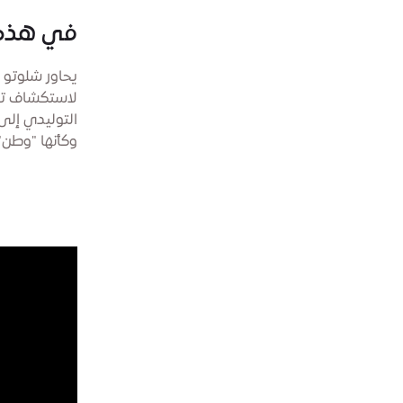
في هذه ا
يحاور شلوتو 
لاستكشاف تقا
وكأنها "وطن"