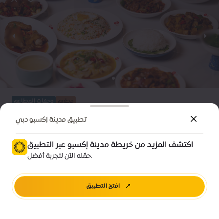
مطعم
وجهات المطاعم
مطعم يوان
تطبيق مدينة إكسبو دبي
11:00-16:00
•
مغلق
(GMT+4)
اكتشف المزيد من خريطة مدينة إكسبو عبر التطبيق
$
$
$
حمّله الآن لتجربة أفضل.
جناح الصين، منطقة الفرص
افتح التطبيق
اتجاهات