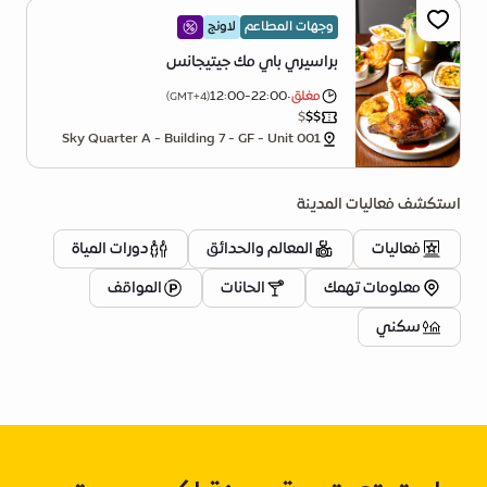
وجهات المطاعم
لاونج
براسيري باي مك جيتيجانس
مغلق
•
12:00-22:00
(GMT+4)
$
$
$
Sky Quarter A - Building 7 - GF - Unit 001
استكشف فعاليات المدينة
فعاليات
المعالم والحدائق
دورات المياة
معلومات تهمك
الحانات
المواقف
سكني