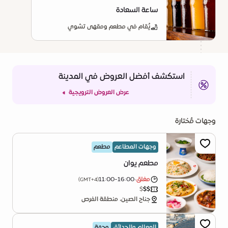
ساعة السعادة
يُقام في مطعم ومقهى تشوي
استكشف أفضل العروض في المدينة
عرض العروض الترويجية
وجهات مُختارة
وجهات المطاعم
مطعم
مطعم يوان
مغلق
•
11:00-16:00
(GMT+4)
$
$
$
جناح الصين، منطقة الفرص
المعالم والحدائق
وجهة