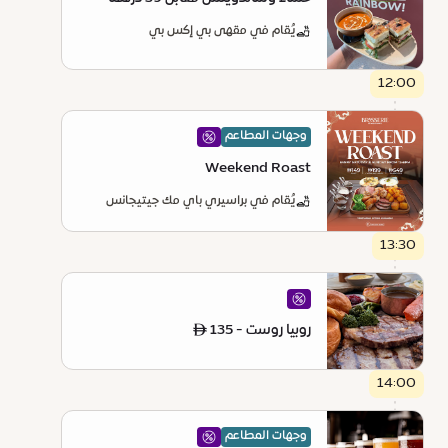
يُقام في مقهى بي إكس بي
12:00
وجهات المطاعم
Weekend Roast
يُقام في براسيري باي مك جيتيجانس
13:30
روبيا روست - ê 135
14:00
وجهات المطاعم