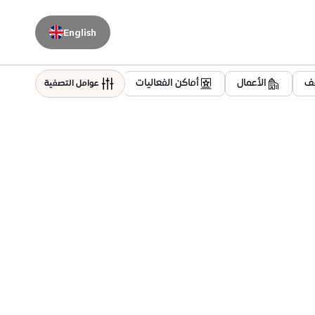
English
قف
الأعمال
أماكن الفعاليات
سكني
العافية
عوامل التصفية