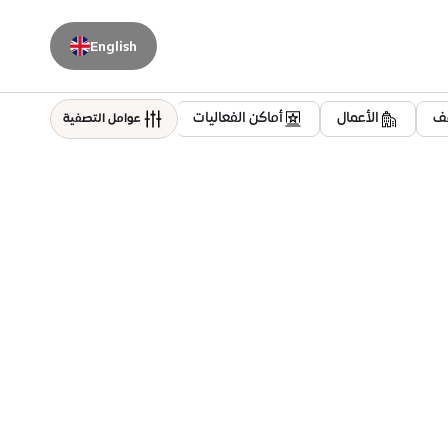
English
قف
الأعمال
أماكن الفعاليات
سكني
العافية
عوامل التصفية