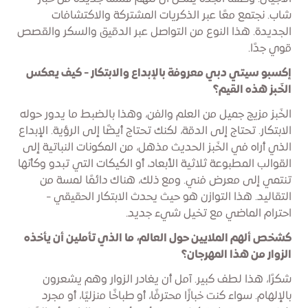
شاب. نجتمع معًا عبر الذكريات المشتركة والاكتشافات
الجديدة. هذا النوع من التواصل عبر الدقيق والسكر والقصص
قوي جدًا.
إكسبو سيتي دبي معروفة بالإبداع والابتكار - كيف يعكس
الخَبز هذه القيم؟
الخَبز مزيج جميل من العلم والفن، وهذا بالضبط ما يدور حوله
الابتكار. تحتاج إلى الدقة، لكنك تحتاج أيضًا إلى الرؤية. الإبداع
الذي أراه في الخَبز الحديث مذهل، من المكونات النباتية إلى
القوالب المطبوعة ثلاثية الأبعاد، أو الكيكات التي تبدو وكأنها
تنتمي إلى معرض فني. ومع ذلك، هناك دائمًا لمسة من
التقاليد. هذا التوازن هو حيث يحدث الابتكار الحقيقي -
احترام الماضي مع تخيل شيء جديد.
كشخص ألهم الملايين حول العالم، ما الذي تأملين أن يأخذه
الزوار من هذا المهرجان؟
شكرًا، هذا لطف كبير. آمل أن يغادر الزوار وهم يشعرون
بالإلهام. سواء كنت خبازًا محترفًا، أو طباخًا منزليًا، أو مجرد