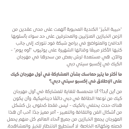
"حبيبة الخَبز" الكندية المحبوبة ألهمت على مدى عقدين من
الزمن الخبازين المنزليين والمحترفين على حد سواء بأسلوبها
الدافئ والمتواضع في برامج شبكة فود نتورك، إلى جانب
كتبها الأكثر مبيعًا وقناتها الشهيرة على يوتيوب "أوه يوم" -
والآن، هي مستعدة لرش بعض من سحرها في مهرجان
الكيك في إكسبو سيتي دبي.
ما أكثر ما يثير حماسك بشأن المشاركة في أول مهرجان كيك
على الإطلاق في إكسبو سيتي دبي؟
من أين أبدأ؟ أنا متحمسة للغاية للمشاركة في أول مهرجان
كيك من نوعه! الطاقة في دبي دائمًا ديناميكية، وأن يكون
هناك حدث يحتفي بالكيك - ليس فقط كحلوى، بل كشكل
من أشكال الفن والثقافة والتعبير - أمر مميز جدًا. أحب أن هذا
المهرجان يجمع الخبازين من جميع أنحاء العالم، كل منهم يحمل
قصته ونكهاته الخاصة: لا أستطيع الانتظار للخبز، والمشاهدة،