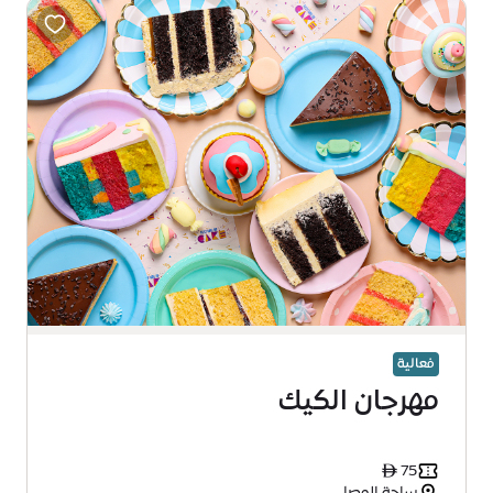
فعالية
مهرجان الكيك
ê 75