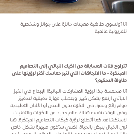
آنا أولسون، طاهية معجنات حائزة على جوائز وشخصية
تلفزيونية عالمية
تتراوح فئات المسابقة من الكيك النباتي إلى التصاميم
المبتكرة - ما الاتجاهات التي تثير حماسك أكثر لرؤيتها على
طاولة التحكيم؟
أنا متحمسة جدًا لرؤية المشاركات النباتية! الإبداع في الخَبز
النباتي ارتفع بشكل كبير، ويتطلب مهارة حقيقية لتحقيق
قوام رائع وعمق في النكهة بدون البيض أو الألبان التقليدية،
وفي الوقت نفسه هناك عالم جديد من النكهات والتقنيات
لاستكشافه. كما أتطلع لرؤية كيكات التصاميم المبتكرة. هنا
نرى الخيال ينبض بالحياة. لكنني سأكون منبهرة بشكل خاص