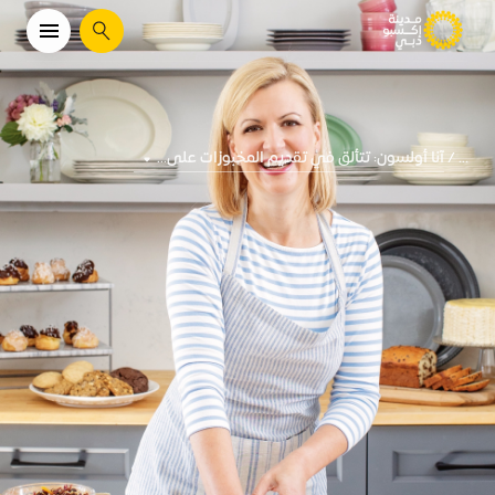
يبحث
آنا أولسون: تتألق في تقديم المخبوزات على...
...