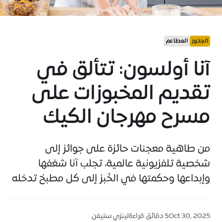
الجذور
المطاعم
آنا أولسون: تتألق في
تقديم المخبوزات على
مسرح مهرجان الكيك
من طاهية معجنات حائزة على جوائز إلى
شخصية تلفزيونية عالمية، تجلب آنا شغفها
وإبداعها وحكمتها في الخَبز إلى كل مطبخ تدخله
Oct 30, 2025
5 دقائق قراءة
لينزي ستيفن