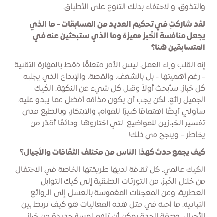
والتذوق، والاحتفاء بذلك التنوع على الأطباق.
لقد شاركتِ في تحكيم العديد من المسابقات - ما الذي
يجعل منافسة الخَبز مميزة وما الذي ستبحثين عنه في
المتسابقين هنا؟
إنه القلب وراء العمل. ليس الأمر متعلقًا فقط بالمهارة التقنية
- رغم أهميتها - بل بالشغف، والقصة، والإبداع الذي يجلبه
كل خباز. سأبحث أولاً وقبل كل شيء عن النكهة. الكيك
الجميل رائع، لكن يجب أن يكون مذاقه أفضل مما يبدو عليه.
سأولي أيضًا اهتمامًا كبيرًا للقوام، والابتكار، وبالطبع مدى
تفسير الخبازين للمواضيع التي اختاروها. ودائمًا أقدّر من
يخاطر - وينجح في ذلك!
كيف يجمع حدث كهذا الناس من مختلف الثقافات والأجيال؟
الكيك عالمي. كل ثقافة لديها طريقتها الخاصة في الاحتفال
من خلال الخَبز، من التورتات الطبقية إلى كيك التوابل
العطرية، ومن المعجنات المغموسة بالعسل إلى الروائع
النباتية. ما أحبه في مثل هذه الفعاليات هو كيف تربط بين
الأجيال. وصفة الجدة يمكن أن تلهم لمسة جديدة من خباز