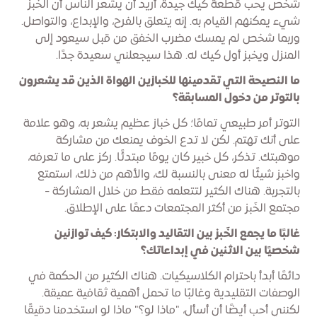
شخص يحب قطعة كيك جيدة، أريد أن يشعر الناس أن الخَبز
شيء يمكنهم القيام به. إنه يتعلق بالفرح، والإبداع، والتواصل.
وربما شخص لم يمسك مضرب الخفق من قبل سيعود إلى
المنزل ويخبز أول كيك له. هذا سيجعلني سعيدة جدًا.
ما النصيحة التي تقدمينها للخبازين الهواة الذين قد يشعرون
بالتوتر من دخول المسابقة؟
التوتر أمر طبيعي تمامًا؛ كل خباز عظيم يشعر به، وهو علامة
على أنك تهتم. لكن لا تدع الخوف يمنعك من مشاركة
موهبتك. تذكر، كل خبير كان يومًا مبتدئًا. ركز على ما تعرفه،
واخبز شيئًا له معنى بالنسبة لك، والأهم من ذلك، استمتع
بالتجربة. هناك الكثير لتتعلمه فقط من خلال المشاركة -
مجتمع الخَبز من أكثر المجتمعات دعمًا على الإطلاق.
غالبًا ما يجمع الخَبز بين التقاليد والابتكار: كيف توازنين
شخصيًا بين الاثنين في إبداعاتك؟
دائمًا أبدأ باحترام الكلاسيكيات. هناك الكثير من الحكمة في
الوصفات التقليدية وغالبًا ما تحمل أهمية ثقافية عميقة.
لكنني أحب أيضًا أن أسأل، "ماذا لو؟" ماذا لو استخدمنا دقيقًا