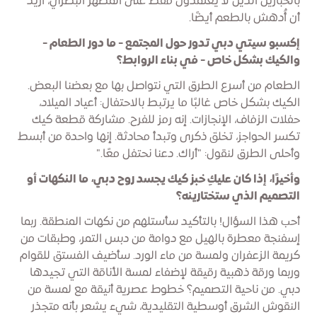
بالخبازين الذين لا يعتمدون فقط على المظهر البصري، أريد
أن أُدهش بالطعم أيضًا.
إكسبو سيتي دبي تدور حول المجتمع - ما دور الطعام -
والكيك بشكل خاص - في بناء الروابط؟
الطعام من أسرع الطرق التي نتواصل بها مع بعضنا البعض.
الكيك بشكل خاص غالبًا ما يرتبط بالاحتفال: أعياد الميلاد،
حفلات الزفاف، الإنجازات. إنه رمز للفرح. مشاركة قطعة كيك
تكسر الحواجز، تخلق ذكرى وتبدأ محادثة. إنها واحدة من أبسط
وأحلى الطرق لنقول: "أراك. دعنا نحتفل معًا."
وأخيرًا، إذا كان عليكِ خبز كيك يجسد روح دبي، ما النكهات أو
التصميم الذي ستختارينه؟
أحب هذا السؤال! بالتأكيد سأستلهم من نكهات المنطقة. ربما
إسفنجة معطرة بالهيل مع دوامة من دبس التمر، وطبقات من
كريمة الزعفران ولمسة من ماء الورد. سأضيف الفستق للقوام
وربما ورقة ذهبية رقيقة لإضفاء لمسة الأناقة التي تجيدها
دبي. من ناحية التصميم؟ خطوط عصرية أنيقة مع لمسة من
النقوش الشرق أوسطية التقليدية، شيء يشعر بأنه متجذر