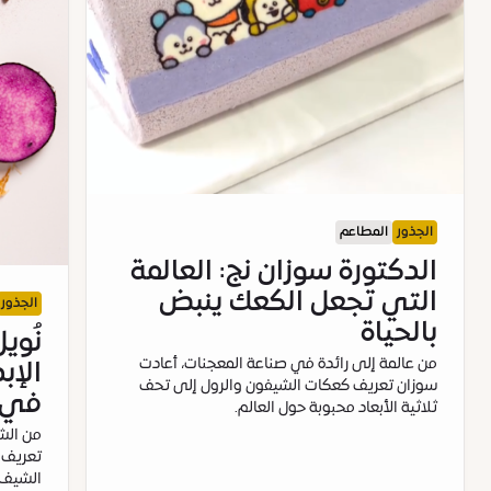
الجذور
المطاعم
الدكتورة سوزان نج: العالمة
التي تجعل الكعك ينبض
الجذور
بالحياة
نُوي
من عالمة إلى رائدة في صناعة المعجنات، أعادت
الإب
سوزان تعريف كعكات الشيفون والرول إلى تحف
في 
ثلاثية الأبعاد محبوبة حول العالم.
من الش
تعريف 
الشيف ا