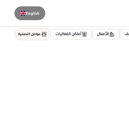
English
قف
الأعمال
أماكن الفعاليات
سكني
العافية
عوامل التصفية